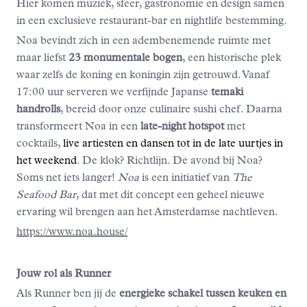
Hier komen muziek, sfeer, gastronomie en design samen
in een exclusieve restaurant-bar en nightlife bestemming.
Noa bevindt zich in een adembenemende ruimte met
maar liefst
23 monumentale bogen
, een historische plek
waar zelfs de koning en koningin zijn getrouwd. Vanaf
17:00 uur serveren we verfijnde Japanse
temaki
handrolls
, bereid door onze culinaire sushi chef. Daarna
transformeert Noa in een
late-night hotspot
met
cocktails,
live artiesten en dansen tot in de late uurtjes in
het weekend
. De klok? Richtlijn. De avond bij Noa?
Soms net iets langer!
Noa
is een initiatief van
The
Seafood Bar
, dat met dit concept een geheel nieuwe
ervaring wil brengen aan het Amsterdamse nachtleven.
https://www.noa.house/
Jouw rol als Runner
Als Runner ben jij de
energieke schakel tussen keuken en