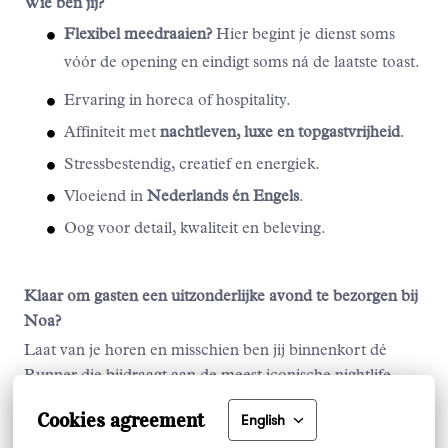
Wie ben jij?
Flexibel meedraaien?
Hier begint je dienst soms
vóór de opening en eindigt soms ná de laatste toast.
Ervaring in horeca of hospitality.
Affiniteit met
nachtleven, luxe en topgastvrijheid
.
Stressbestendig, creatief en energiek.
Vloeiend in
Nederlands én Engels
.
Oog voor detail, kwaliteit en beleving.
Klaar om gasten een uitzonderlijke avond te bezorgen bij
Noa?
Laat van je horen en misschien ben jij binnenkort dé
Runner die bijdraagt aan de meest iconische nightlife
bestemming van Amsterdam! 🌙🥂
Cookies agreement
English