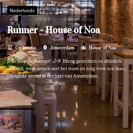
Nederlands
English
Runner - House of Noa
Op locatie
Amsterdam
House of Noa
Join Noa als Runner! 🌙🥂 Breng gerechten en dranken
met stijl, werk samen met het team en zorg voor een luxe,
energieke avond in het hart van Amsterdam.