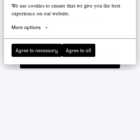
We use cookies to ensure that we give you the best 
Op locatie
experience on our website.
Amsterdam
,
Noord-Holland
,
Nederland
More options
House of Noa
Agree to necessary
Agree to all
Solliciteren
Deel vacature