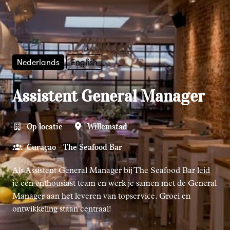
Nederlands
English
Assistent General Manager
Op locatie
Willemstad
Curaçao - The Seafood Bar
Als Assistent General Manager bij The Seafood Bar leid
je een enthousiast team en werk je samen met de General
Manager aan het leveren van topservice. Groei en
ontwikkeling staan centraal!