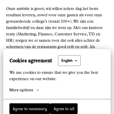
Onze ambitie is groot, wij willen iedere dag het beste
resultaat leveren, zowel voor onze gasten als voor onze
gewaardeerde collega’s (totaal 200+). We zijn een
familiebedrijf en daar zijn we trots op. Met ons kantoor
team (Marketing, Finance, Customer Service, TD en
HR) zorgen we er samen voor dat ook alles achter de
schermen van de restaurants goed reilt en zeilt. Als
nieuwe collega kom je terecht in een enthousiast en
Cookies agreement
informeel team, dat samenwerken én ontwikkeling
English
belangrijk vindt. Word jij het nieuwste lid van onze
Seafood Family?
We use cookies to ensure that we give you the best 
experience on our website.
Heb je vragen?
More options
Stuur een mailtje naar ons via:
recruitment@theseafoodbar.nl ! 🦞🐠🍾
Agree to necessary
Agree to all