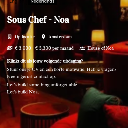
English
Nederlands
Sous Chef - Noa
Op locatie
Amsterdam
€ 3.000 - € 3.300 per maand
House of Noa
Klinkt dit als jouw volgende uitdaging?
Stuur ons je CV en een korte motivatie. Heb je vragen?
Neem gerust contact op.
Let’s build something unforgettable.
Let’s build Noa.