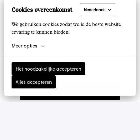
Amsterdam
Cookies overeenkomst
Nederlands
We gebruiken cookies zodat we je de beste website 
Op locatie
ervaring te kunnen bieden.
Amsterdam
,
Noord-Holland
,
Nederland
Meer opties
€ 3.000 - € 3.300 per maand
House of Noa
Het noodzakelijke accepteren
Alles accepteren
Solliciteren
Deel vacature