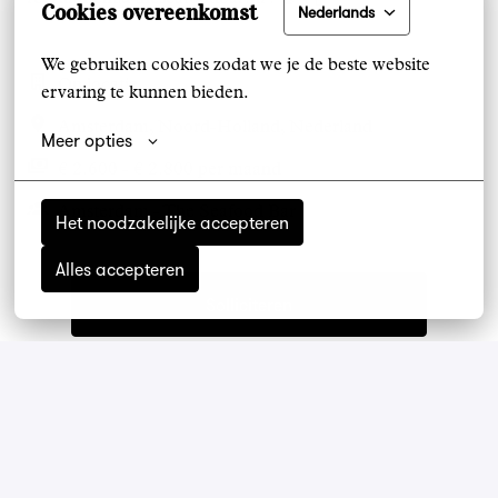
Cookies overeenkomst
Nederlands
We gebruiken cookies zodat we je de beste website 
Op locatie
ervaring te kunnen bieden.
Amsterdam
,
Noord-Holland
,
Nederland
Meer opties
€ 2.600 - € 2.800 per maand
Amsterdam - The Seafood Bar
Het noodzakelijke accepteren
Alles accepteren
Solliciteren
Apply with WhatsApp