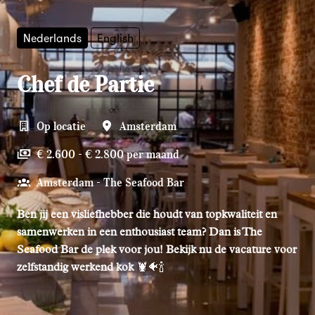
Nederlands
English
Chef de Partie
Op locatie
Amsterdam
€ 2.600 - € 2.800 per maand
Amsterdam - The Seafood Bar
Ben jij een visliefhebber die houdt van topkwaliteit en
samenwerken in een enthousiast team? Dan is The
Seafood Bar de plek voor jou! Bekijk nu de vacature voor
zelfstandig werkend kok
🦞🐠🍾