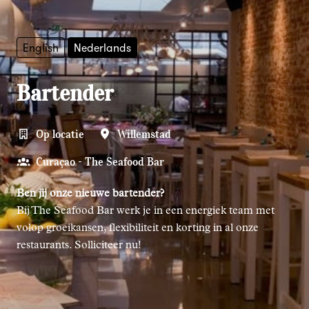
English
Nederlands
Bartender
Op locatie
Willemstad
Curaçao - The Seafood Bar
Ben jij onze nieuwe bartender?
Bij The Seafood Bar werk je in een energiek team met
volop groeikansen, flexibiliteit en korting in al onze
restaurants. Solliciteer nu!