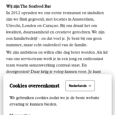
Wij zijn The Seafood Bar
In 2012 openden we ons eerste restaurant en sindsdien
zijn we flink gegroeid, met locaties in Amsterdam,
Utrecht, Londen en Curaçao. Bij ons draait het om
kwaliteit, duurzaamheid en creatieve gerechten. We zijn
een familiebedrijf – en dat voel je. Je bent bij ons geen
nummer, maar echt onderdeel van de familie.
We zijn ambitieus en willen elke dag beter worden. Als lid
van ons serviceteam werk je in een jong en enthousiast
team waarin samenwerking centraal staat. En
doorgroeien? Daar krijg je volop kansen voor. Je kunt
trainingen volgen en stappen zetten in je carrière. Wij
Cookies overeenkomst
blijven ook groeien – met plannen om de komende drie
Nederlands
jaar nog meer restaurants te openen. Groei je met ons
mee?
We gebruiken cookies zodat we je de beste website 
ervaring te kunnen bieden.
Vragen?