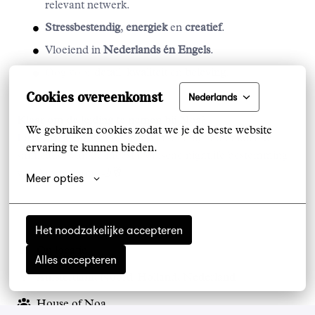
relevant netwerk.
Stressbestendig
,
energiek
en
creatief
.
Vloeiend in
Nederlands én Engels
.
Oog voor
detail
,
kwaliteit
en
beleving
.
Cookies overeenkomst
Nederlands
Klaar om de leiding te nemen bij Noa?
We gebruiken cookies zodat we je de beste website 
Laat van je horen en misschien ben jij binnenkort dé
ervaring te kunnen bieden.
shiftleader van de meest iconische nightlife bestemming
van Amsterdam! 🌙🥂
Meer opties
Het noodzakelijke accepteren
Op locatie
Alles accepteren
Amsterdam
,
Noord-Holland
,
Nederland
House of Noa