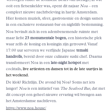
Verborgen onder de iconische Beurs van Berlage, in wat
ooit een fietsenkelder was, opent dit najaar
Noa
– een
compleet nieuwe nachtbeleving in hartje Amsterdam.
Hier komen muziek, sfeer, gastronomie en design samen
in een exclusieve restaurant-bar en nightlife bestemming.
Noa bevindt zich in een adembenemende ruimte met
maar liefst
23 monumentale bogen
, een historische plek
waar zelfs de koning en koningin zijn getrouwd. Vanaf
17:00 uur serveren we verfijnde Japanse
temaki
handrolls
, bereid door onze culinaire sushi chef. Daarna
transformeert Noa in een
late-night hotspot
met
cocktails,
live artiesten en dansen tot in de late uurtjes in
het weekend.
De klok? Richtlijn. De avond bij Noa? Soms net iets
langer!
Noa
is een initiatief van
The Seafood Bar
, dat met
dit concept een geheel nieuwe ervaring wil brengen aan
het Amsterdamse nachtleven.
https://www.noa.house/