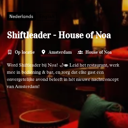
Nederlands
English
Shiftleader - House of Noa
Op locatie
Amsterdam
House of Noa
Word Shiftleader bij Noa! 🌙🍣 Leid het restaurant, werk
mee in bediening & bar, en zorg dat elke gast een
onvergetelijke avond beleeft in hét nieuwe nachtconcept
van Amsterdam!